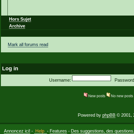
Hors Sujet
Archive
Mark all forums read
Log in
Username:
Password
New posts
No new post
Powered by
phpBB
© 2001, 
Annoncez ici!
-
Help
-
Features
-
Des suggestions, des questions, 