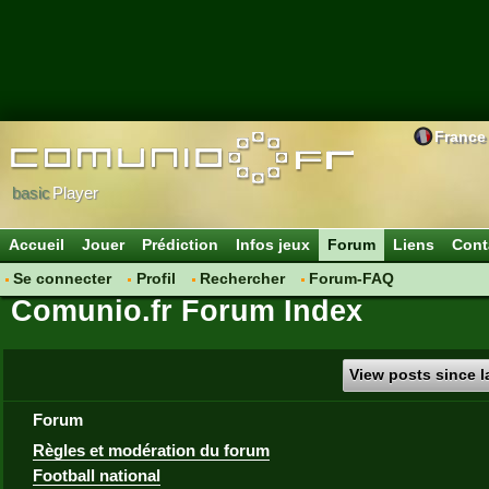
France
basic
Player
Accueil
Jouer
Prédiction
Infos jeux
Forum
Liens
Cont
Se connecter
Profil
Rechercher
Forum-FAQ
Comunio.fr Forum Index
View posts since la
Forum
Règles et modération du forum
Football national