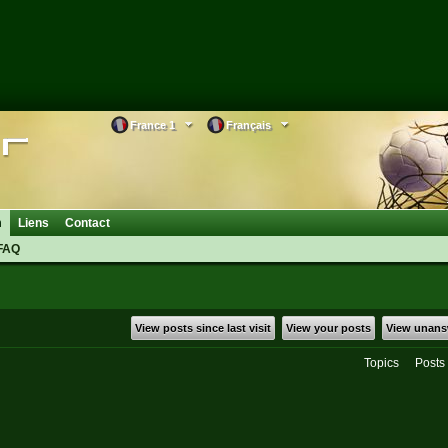
France 1
Français
m
Liens
Contact
FAQ
View posts since last visit
View your posts
View unans
Topics
Posts