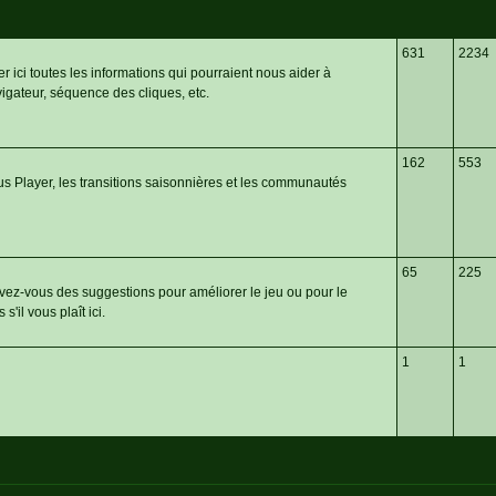
631
2234
er ici toutes les informations qui pourraient nous aider à
igateur, séquence des cliques, etc.
162
553
us Player, les transitions saisonnières et les communautés
65
225
-vous des suggestions pour améliorer le jeu ou pour le
s'il vous plaît ici.
1
1