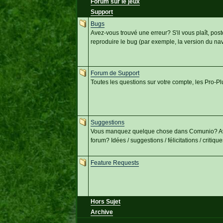
Forum sur le jeux
Support
Bugs
Avez-vous trouvé une erreur? S'il vous plaît, post
reproduire le bug (par exemple, la version du nav
Forum de Support
Toutes les questions sur votre compte, les Pro-Pl
Suggestions
Vous manquez quelque chose dans Comunio? Avez
forum? Idées / suggestions / félicitations / critiques 
Feature Requests
Hors Sujet
Archive