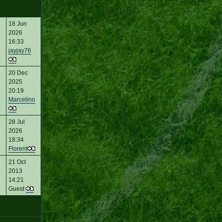
18 Jun
2026
16:33
jayjay76
20 Dec
2025
20:19
Marcelino
28 Jul
2026
18:34
Florent
21 Oct
2013
14:21
Guest