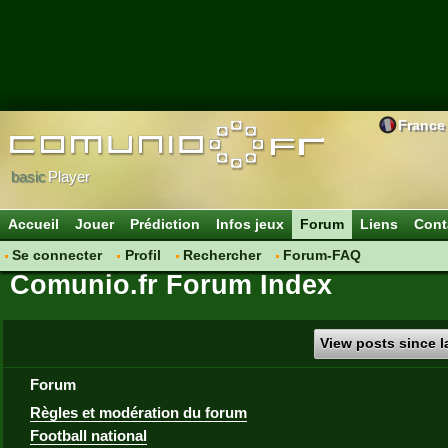
France
basic
Player
Accueil
Jouer
Prédiction
Infos jeux
Forum
Liens
Cont
Se connecter
Profil
Rechercher
Forum-FAQ
Comunio.fr Forum Index
View posts since la
Forum
Règles et modération du forum
Football national