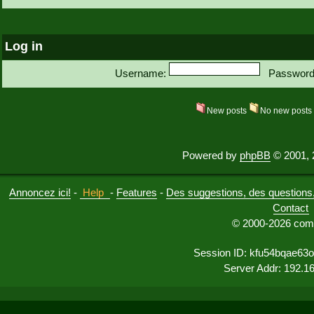
Log in
Username:
Password
New posts
No new post
Powered by
phpBB
© 2001, 
Annoncez ici!
-
Help
-
Features
-
Des suggestions, des questions, 
Contact
© 2000-2026 comu
Session ID: kfu54bqae63
Server Addr: 192.1