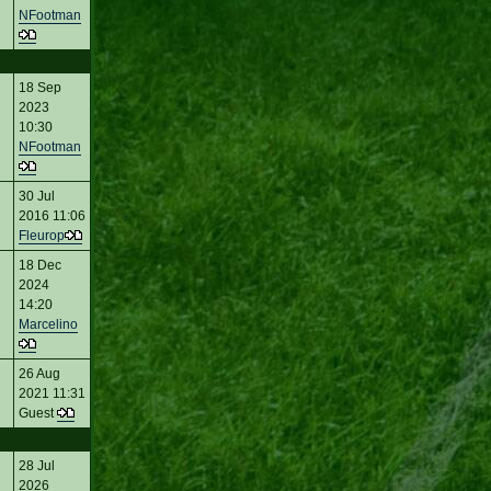
NFootman
18 Sep
2023
10:30
NFootman
30 Jul
2016 11:06
Fleurop
18 Dec
2024
14:20
Marcelino
26 Aug
2021 11:31
Guest
28 Jul
2026