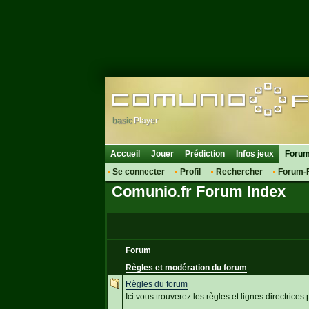
basic
Player
Accueil
Jouer
Prédiction
Infos jeux
Foru
Se connecter
Profil
Rechercher
Forum-
Comunio.fr Forum Index
Forum
Règles et modération du forum
Règles du forum
Ici vous trouverez les règles et lignes directrice