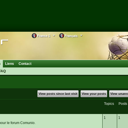
France 1
Français
m
Liens
Contact
FAQ
View posts since last visit
View your posts
View unans
Topics
Posts
1
1
s pour le forum Comunio.