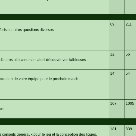
69
211
ferts et autres questions diverses.
12
56
'autres utilisateurs, et ainsi découvrir vos faiblesses.
14
54
paration de votre équipe pour le prochain match
107
1005
urs
181
839
es conseils généraux pour le jeu et la conception des ligues.