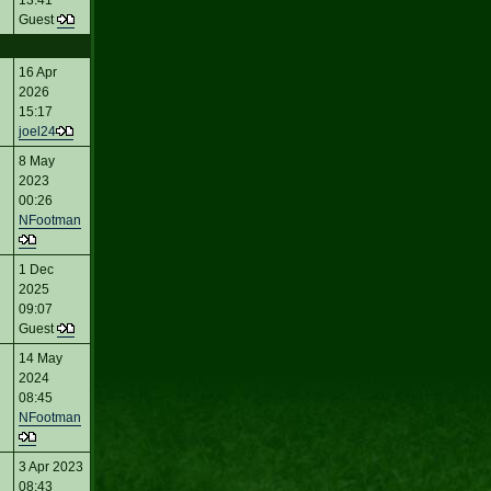
13:41
Guest
16 Apr
2026
15:17
joel24
8 May
2023
00:26
NFootman
1 Dec
2025
09:07
Guest
14 May
2024
08:45
NFootman
3 Apr 2023
08:43