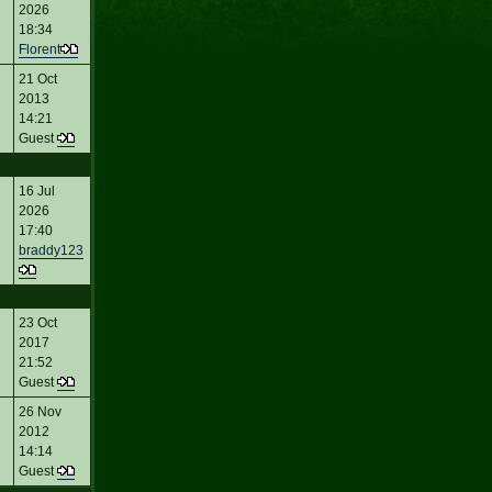
2026
18:34
Florent
21 Oct
2013
14:21
Guest
16 Jul
2026
17:40
braddy123
23 Oct
2017
21:52
Guest
26 Nov
2012
14:14
Guest