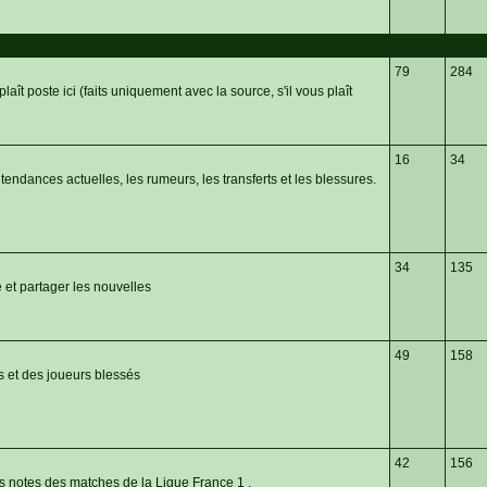
79
284
plaît poste ici (faits uniquement avec la source, s'il vous plaît
16
34
endances actuelles, les rumeurs, les transferts et les blessures.
34
135
 et partager les nouvelles
49
158
s et des joueurs blessés
42
156
es notes des matches de la Ligue France 1 .