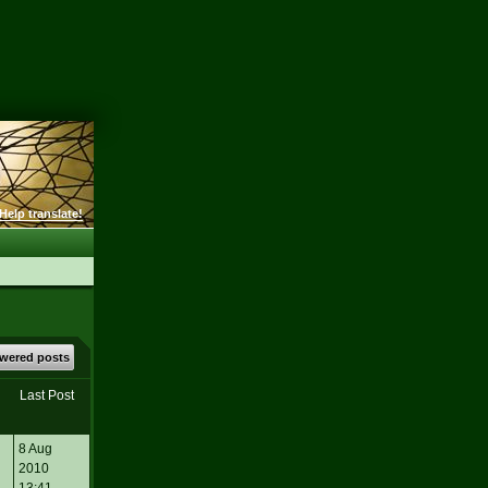
Help translate!
wered posts
Last Post
8 Aug
2010