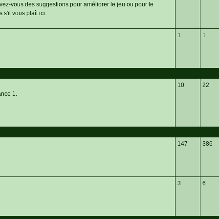
-vous des suggestions pour améliorer le jeu ou pour le
s'il vous plaît ici.
1
1
10
22
ance 1.
147
386
3
6