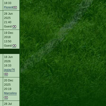
18:33
Florent
28 Jun
2025
21:40
Guest
19 Dec
2018
13:50
Guest
18 Jun
2026
16:33
jayjay76
20 Dec
2025
20:19
Marcelino
28 Jul