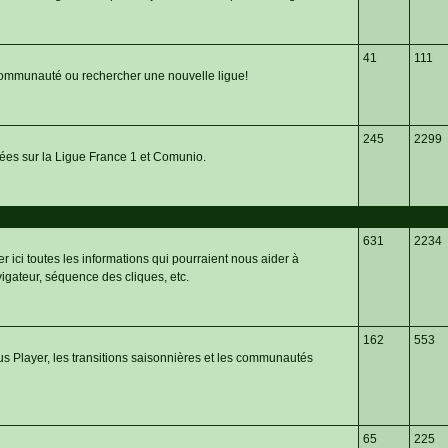
41
111
 communauté ou rechercher une nouvelle ligue!
245
2299
nnées sur la Ligue France 1 et Comunio.
631
2234
er ici toutes les informations qui pourraient nous aider à
igateur, séquence des cliques, etc.
162
553
us Player, les transitions saisonnières et les communautés
65
225