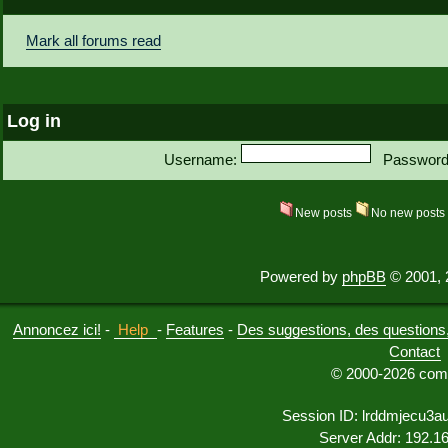
Mark all forums read
Log in
Username:
Password
New posts
No new post
Powered by
phpBB
© 2001, 
Annoncez ici!
-
Help
-
Features
-
Des suggestions, des questions, 
Contact
© 2000-2026 comu
Session ID: lrddmjecu3a
Server Addr: 192.1