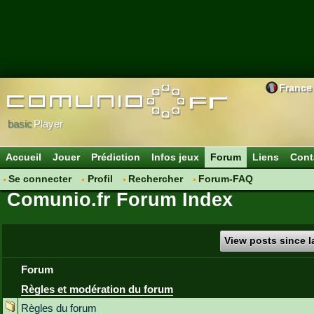
France
basic
Player
Accueil
Jouer
Prédiction
Infos jeux
Forum
Liens
Cont
Se connecter
Profil
Rechercher
Forum-FAQ
Comunio.fr Forum Index
View posts since la
Forum
Règles et modération du forum
Règles du forum