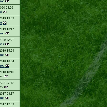
urop
2020 04:56
fé
2019 19:03
fé
2019 13:17
urop
2019 12:07
oss!
2019 15:29
urop
2018 18:54
urop
2018 18:10
est
2018 17:40
est
2017 08:17
urop
2017 12:09