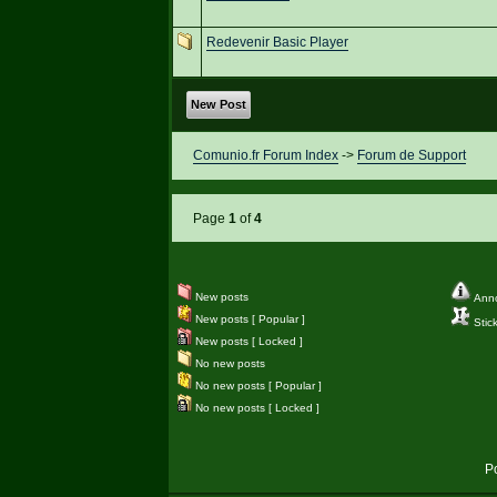
Redevenir Basic Player
New Post
Comunio.fr Forum Index
->
Forum de Support
Page
1
of
4
New posts
Ann
New posts [ Popular ]
Stic
New posts [ Locked ]
No new posts
No new posts [ Popular ]
No new posts [ Locked ]
P