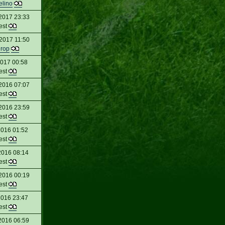
elino
2017 23:33
est
2017 11:50
urop
2017 00:58
est
2016 07:07
est
2016 23:59
est
2016 01:52
est
2016 08:14
est
2016 00:19
est
2016 23:47
est
2016 06:59