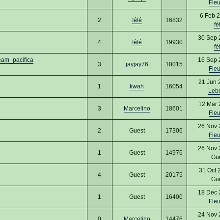
Fle
6 Feb 
2
féfé
16832
fé
30 Sep 
4
féfé
19930
fé
eam_pacifica
16 Sep 
3
jayjay76
18015
Fle
21 Jun 
1
kwah
16054
Leb
12 Mar 
3
Marcelino
18601
Fle
26 Nov 
2
Guest
17306
Fle
26 Nov 
1
Guest
14976
Gu
31 Oct 
4
Guest
20175
Gu
18 Dec 
1
Guest
16400
Fle
24 Nov 
0
Marcelino
14476