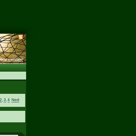
Help translate!
2
,
3
,
4
Next