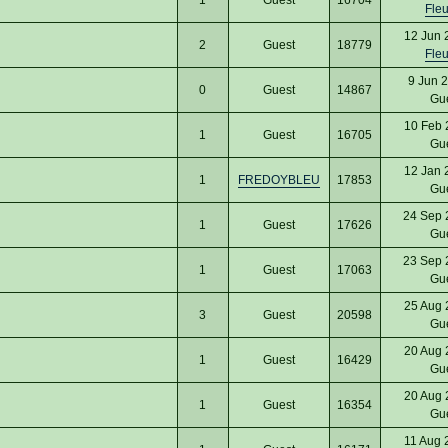
Fle
12 Jun 
2
Guest
18779
Fle
9 Jun 
0
Guest
14867
Gu
10 Feb 
1
Guest
16705
Gu
12 Jan 
1
FREDOYBLEU
17853
Gu
24 Sep 
1
Guest
17626
Gu
23 Sep 
1
Guest
17063
Gu
25 Aug 
3
Guest
20598
Gu
20 Aug 
1
Guest
16429
Gu
20 Aug 
1
Guest
16354
Gu
11 Aug 