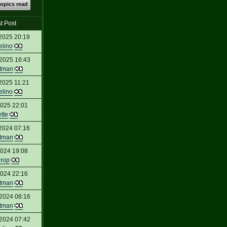
topics read
t Post
2025 20:19
elino
2025 16:43
tman
2025 11:21
elino
2025 22:01
ette
2024 07:16
tman
2024 19:08
urop
2024 22:16
tman
2024 08:16
tman
2024 07:42