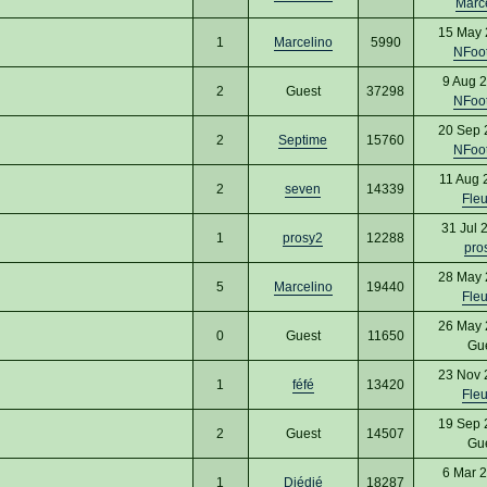
Marc
15 May 
1
Marcelino
5990
NFoo
9 Aug 
2
Guest
37298
NFoo
20 Sep 
2
Septime
15760
NFoo
11 Aug 
2
seven
14339
Fle
31 Jul 
1
prosy2
12288
pro
28 May 
5
Marcelino
19440
Fle
26 May 
0
Guest
11650
Gu
23 Nov 
1
féfé
13420
Fle
19 Sep 
2
Guest
14507
Gu
6 Mar 
1
Djédjé
18287