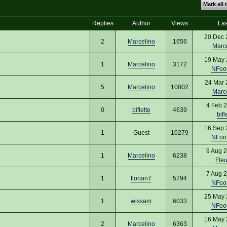
Mark all 
Replies
Author
Views
Las
20 Dec 
2
Marcelino
1656
Marc
19 May 
1
Marcelino
3172
NFoo
24 Mar 
5
Marcelino
10802
Marc
4 Feb 
0
biflette
4639
bifl
16 Sep 
1
Guest
10279
NFoo
9 Aug 
1
Marcelino
6238
Fle
7 Aug 
1
florian7
5794
NFoo
25 May 
1
wissam
6033
NFoo
16 May 
2
Marcelino
6363