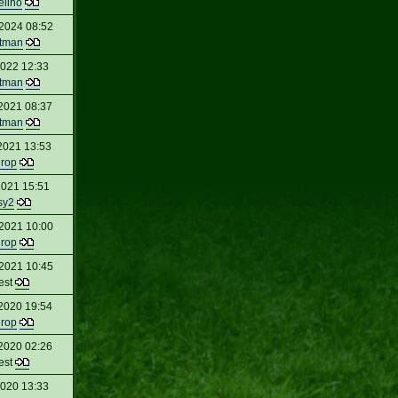
elino
2024 08:52
tman
2022 12:33
tman
2021 08:37
tman
2021 13:53
urop
2021 15:51
sy2
2021 10:00
urop
2021 10:45
est
2020 19:54
urop
2020 02:26
est
2020 13:33