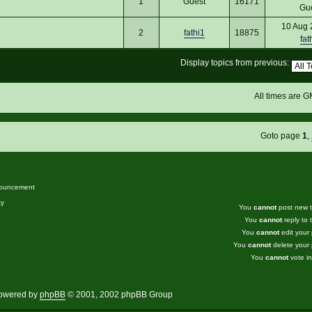
1
Guest
16171
Gu
10 Aug 
2
fathi1
18875
fat
Display topics from previous:
All times are 
Goto page
1
,
ouncement
ky
You
cannot
post new to
You
cannot
reply to t
You
cannot
edit your 
You
cannot
delete your 
You
cannot
vote in
owered by
phpBB
© 2001, 2002 phpBB Group