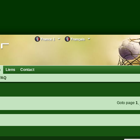
France 1
Français
m
Liens
Contact
FAQ
Goto page
1
,