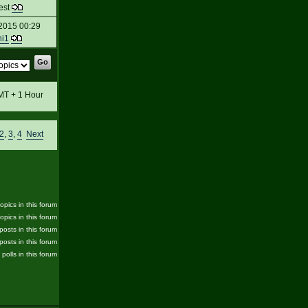
est
2015 00:29
hi1
GMT + 1 Hour
2
,
3
,
4
Next
pics in this forum
opics in this forum
posts in this forum
posts in this forum
 polls in this forum