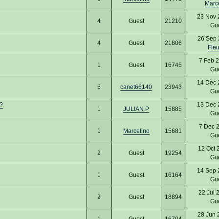
Marc
23 Nov 
4
Guest
21210
Gu
26 Sep 
4
Guest
21806
Fle
7 Feb 
1
Guest
16745
Gu
14 Dec 
5
canet66140
23943
Gu
?
13 Dec 
1
JULIAN P
15885
Gu
7 Dec 
1
Marcelino
15681
Gu
12 Oct 
2
Guest
19254
Gu
14 Sep 
1
Guest
16164
Gu
22 Jul 
2
Guest
18894
Gu
28 Jun 
1
Guest
16704