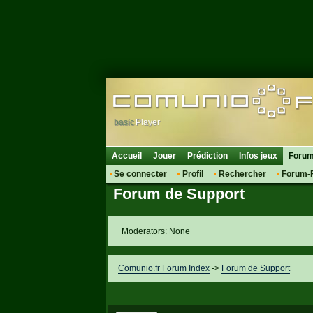
basic
Player
Accueil
Jouer
Prédiction
Infos jeux
Foru
Se connecter
Profil
Rechercher
Forum-
Forum de Support
Moderators: None
Comunio.fr Forum Index
->
Forum de Support