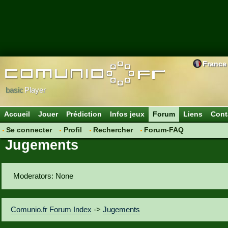
France
basic
Player
Accueil
Jouer
Prédiction
Infos jeux
Forum
Liens
Cont
Se connecter
Profil
Rechercher
Forum-FAQ
Jugements
Moderators: None
Comunio.fr Forum Index
->
Jugements