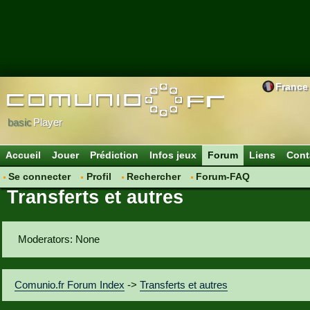
France
basic
Player
Accueil
Jouer
Prédiction
Infos jeux
Forum
Liens
Cont
Se connecter
Profil
Rechercher
Forum-FAQ
Transferts et autres
Moderators: None
Comunio.fr Forum Index
->
Transferts et autres