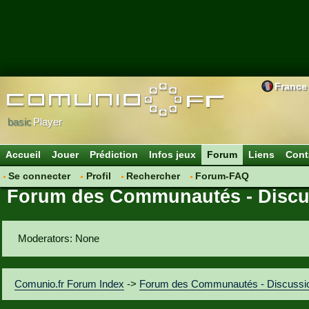
France
basic
Player
Accueil
Jouer
Prédiction
Infos jeux
Forum
Liens
Cont
Se connecter
Profil
Rechercher
Forum-FAQ
Forum des Communautés - Discu
Moderators: None
Comunio.fr Forum Index
->
Forum des Communautés - Discussi