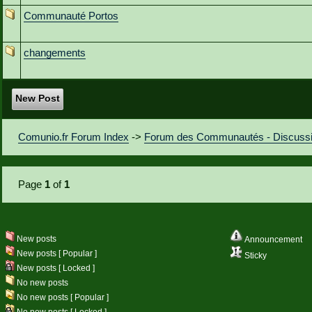
Communauté Portos
changements
New Post
Comunio.fr Forum Index
->
Forum des Communautés - Discuss
Page
1
of
1
New posts
Announcement
New posts [ Popular ]
Sticky
New posts [ Locked ]
No new posts
No new posts [ Popular ]
No new posts [ Locked ]