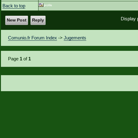
Back to top
Display 
New Post
Reply
Comunio.fr Forum Index
->
Jugements
Page
1
of
1