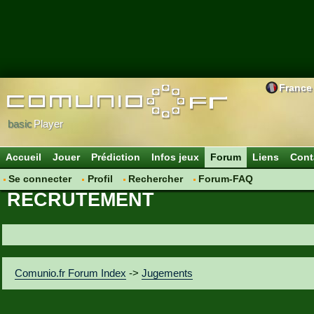
France
basic
Player
Accueil
Jouer
Prédiction
Infos jeux
Forum
Liens
Cont
Se connecter
Profil
Rechercher
Forum-FAQ
RECRUTEMENT
Comunio.fr Forum Index
->
Jugements