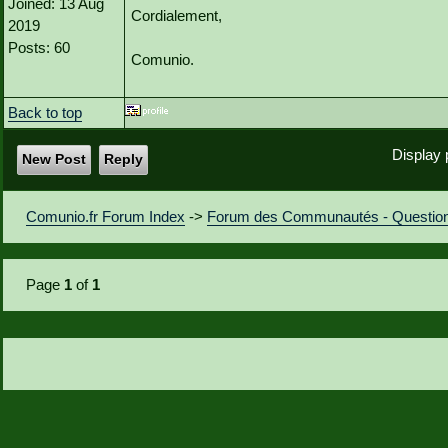
Joined: 13 Aug
Cordialement,
2019
Posts: 60
Comunio.
Back to top
Display 
New Post
Reply
Comunio.fr Forum Index
->
Forum des Communautés - Questio
Page
1
of
1