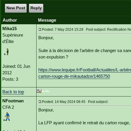
New Post
Reply
Author
Message
Mika15
Posted: 7 May 2024 15:29 Post subject: Rectification 
Supérieure
Bonjour,
d’Élite
Suite à la décision de l'arbitre de changer sa sanc
son expulsion ?
Joined: 01 Jun
https://www.lequipe.fr/Football/Actualites/L-arb
2012
carton-rouge-de-mikautadze/1465750
Posts: 3
Back to top
NFootman
Posted: 14 May 2024 08:45 Post subject:
CFA 2
Bonjour,
La LFP ayant confirmé le retrait du carton rouge, 