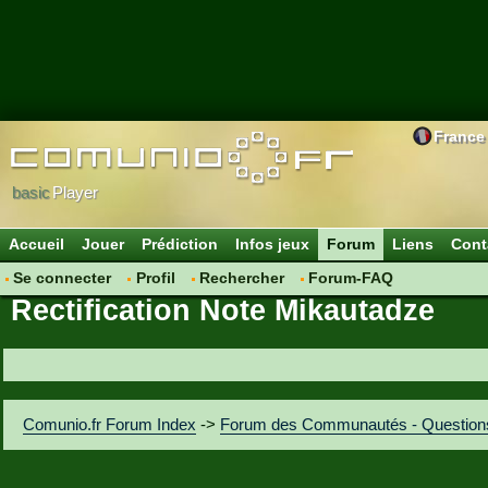
France
basic
Player
Accueil
Jouer
Prédiction
Infos jeux
Forum
Liens
Cont
Se connecter
Profil
Rechercher
Forum-FAQ
Rectification Note Mikautadze
Comunio.fr Forum Index
->
Forum des Communautés - Question