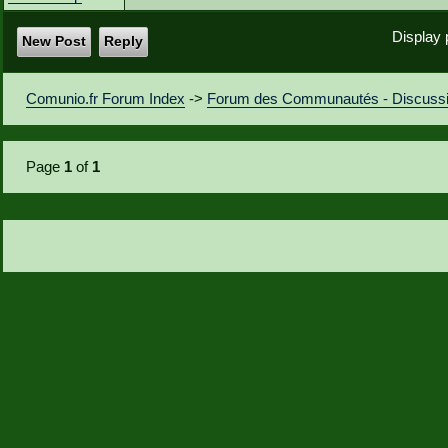
Display 
New Post
Reply
Comunio.fr Forum Index
->
Forum des Communautés - Discuss
Page
1
of
1