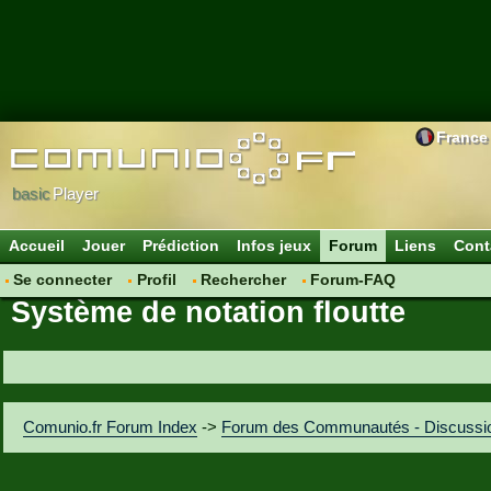
France
basic
Player
Accueil
Jouer
Prédiction
Infos jeux
Forum
Liens
Cont
Se connecter
Profil
Rechercher
Forum-FAQ
Système de notation floutte
Comunio.fr Forum Index
->
Forum des Communautés - Discussi