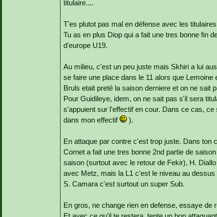
titulaire....
T'es plutot pas mal en défense avec les titulaire
Tu as en plus Diop qui a fait une tres bonne fin 
d'europe U19.
Au milieu, c'est un peu juste mais Skhiri a lui a
se faire une place dans le 11 alors que Lemoine e
Bruls etait preté la saison derniere et on ne sait
Pour Guidileye, idem, on ne sait pas s'il sera titul
s'appuient sur l'effectif en cour. Dans ce cas, ce se
dans mon effectif
).
En attaque par contre c'est trop juste. Dans ton c
Cornet a fait une tres bonne 2nd partie de sais
saison (surtout avec le retour de Fekir), H. Diallo
avec Metz, mais la L1 c'est le niveau au dessus d
S. Camara c'est surtout un super Sub.
En gros, ne change rien en defense, essaye de rec
Et avec ce qu'il te restera, tente un bon attaquan