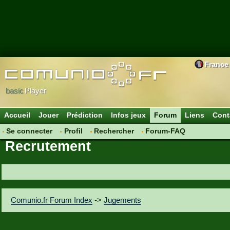
France
basic
Player
Accueil
Jouer
Prédiction
Infos jeux
Forum
Liens
Cont
Se connecter
Profil
Rechercher
Forum-FAQ
Recrutement
Comunio.fr Forum Index
->
Jugements