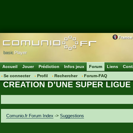
France
basic
Player
Accueil
Jouer
Prédiction
Infos jeux
Forum
Liens
Cont
Se connecter
Profil
Rechercher
Forum-FAQ
CRÉATION D’UNE SUPER LIGUE 
Comunio.fr Forum Index
->
Suggestions