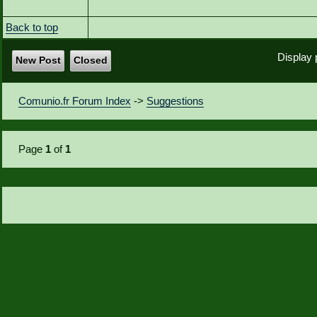
Back to top
Display 
New Post
Closed
Comunio.fr Forum Index
->
Suggestions
Page
1
of
1