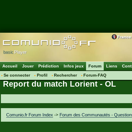
France
basic
Player
Accueil
Jouer
Prédiction
Infos jeux
Forum
Liens
Cont
Se connecter
Profil
Rechercher
Forum-FAQ
Report du match Lorient - OL
Comunio.fr Forum Index
->
Forum des Communautés - Question