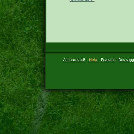
Annoncez ici!
-
Help
-
Features
-
Des sugge