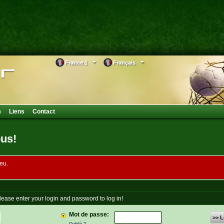
France 1
Français
m
Liens
Contact
ous!
eu.
lease enter your login and password to log in!
Mot de passe:
>> L
Oublié ?