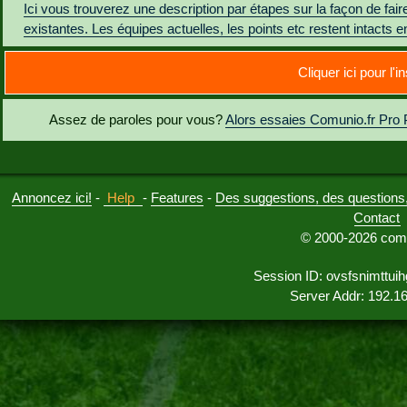
Ici vous trouverez une description par étapes sur la façon de 
existantes. Les équipes actuelles, les points etc restent intacts en
Cliquer ici pour l'i
Assez de paroles pour vous?
Alors essaies Comunio.fr Pro Pl
Annoncez ici!
-
Help
-
Features
-
Des suggestions, des questions, 
Contact
© 2000-2026 comu
Session ID: ovsfsnimttu
Server Addr: 192.1