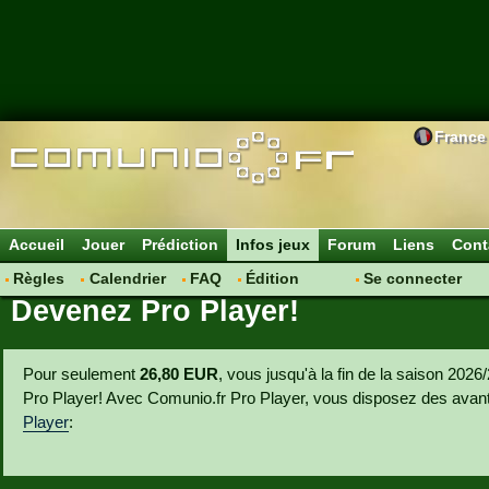
France
Accueil
Jouer
Prédiction
Infos jeux
Forum
Liens
Cont
Règles
Calendrier
FAQ
Édition
Se connecter
Devenez Pro Player!
Basic Player
Plus Player
Pro Player
Pour seulement
26,80 EUR
, vous jusqu'à la fin de la saison 2
Pro Player! Avec Comunio.fr Pro Player, vous disposez des ava
Player
: